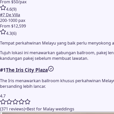
From $50/pax
4.6
(
9
)
#
7
De Villa
200-1000 pax
From $12,599
4.3
(
6
)
Tempat perkahwinan Melayu yang baik perlu menyokong alir
Tujuh lokasi ini menawarkan gabungan ballroom, pakej len
kandungan pakej sebelum membuat lawatan.
#
1
The Iris City Plaza
The Iris menawarkan ballroom khusus perkahwinan Melay
bersanding lebih lancar.
4.7
(371 reviews)
•
Best for Malay weddings