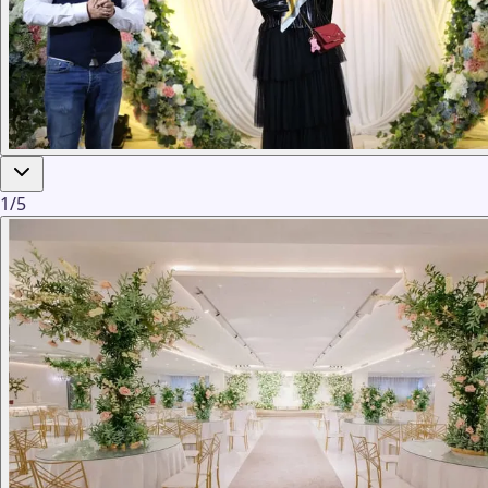
1
/
5