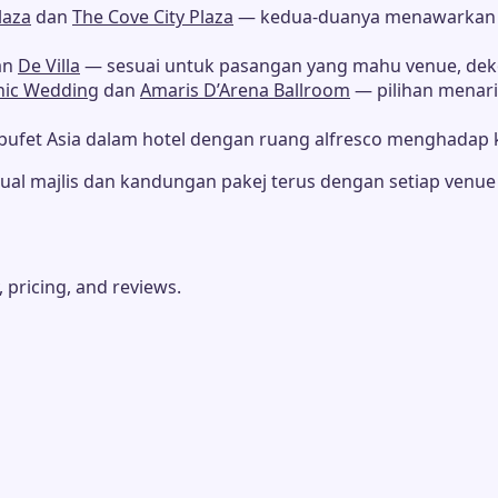
Plaza
dan
The Cove City Plaza
— kedua-duanya menawarkan b
an
De Villa
— sesuai untuk pasangan yang mahu venue, dekor
hic Wedding
dan
Amaris D’Arena Ballroom
— pilihan menarik
bufet Asia dalam hotel dengan ruang alfresco menghadap 
jadual majlis dan kandungan pakej terus dengan setiap ve
 pricing, and reviews.