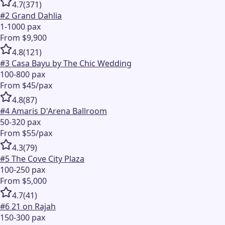
4.7
(
371
)
#
2
Grand Dahlia
1-1000 pax
From $9,900
4.8
(
121
)
#
3
Casa Bayu by The Chic Wedding
100-800 pax
From $45/pax
4.8
(
87
)
#
4
Amaris D'Arena Ballroom
50-320 pax
From $55/pax
4.3
(
79
)
#
5
The Cove City Plaza
100-250 pax
From $5,000
4.7
(
41
)
#
6
21 on Rajah
150-300 pax