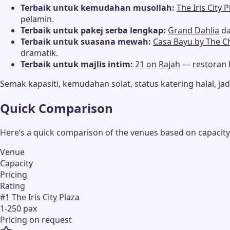
Terbaik untuk kemudahan musollah:
The Iris City 
pelamin.
Terbaik untuk pakej serba lengkap:
Grand Dahlia
d
Terbaik untuk suasana mewah:
Casa Bayu by The C
dramatik.
Terbaik untuk majlis intim:
21 on Rajah
— restoran 
Semak kapasiti, kemudahan solat, status katering halal, 
Quick Comparison
Here’s a quick comparison of the venues based on capacity,
Venue
Capacity
Pricing
Rating
#
1
The Iris City Plaza
1-250 pax
Pricing on request